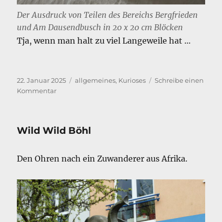
Der Ausdruck von Teilen des Bereichs Bergfrieden
und Am Dausendbusch in 20 x 20 cm Blöcken
Tja, wenn man halt zu viel Langeweile hat …
Veröffentlicht
Kategorien
22. Januar 2025
allgemeines
,
Kurioses
Schreibe einen
am
zu
Kommentar
Wenn
man
mal
Wild Wild Böhl
zu
viel
Langeweile
Den Ohren nach ein Zuwanderer aus Afrika.
hat…