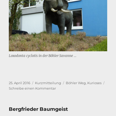
Loxodonta cyclotis in der Böhler Savanne …
Veröffentlicht
Format
Kategorien
25. April 2016
Kurzmitteilung
Böhler Weg
,
Kurioses
am
zu
Schreibe einen Kommentar
Wild
Wild
Böhl
Bergfrieder Baumgeist