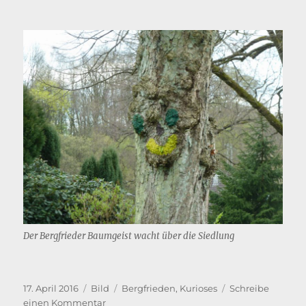
Der Bergfrieder Baumgeist wacht über die Siedlung
Veröffentlicht
Format
Kategorien
17. April 2016
Bild
Bergfrieden
,
Kurioses
Schreibe
am
zu
einen Kommentar