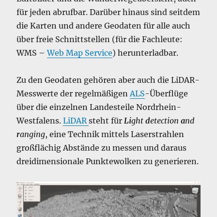
für jeden abrufbar. Darüber hinaus sind seitdem
die Karten und andere Geodaten für alle auch
über freie Schnittstellen (für die Fachleute:
WMS –
Web Map Service
) herunterladbar.
Zu den Geodaten gehören aber auch die LiDAR-
Messwerte der regelmäßigen
ALS
-Überflüge
über die einzelnen Landesteile Nordrhein-
Westfalens.
LiDAR
steht für
Li
ght
d
etection
a
nd
r
anging
, eine Technik mittels Laserstrahlen
großflächig Abstände zu messen und daraus
dreidimensionale Punktewolken zu generieren.