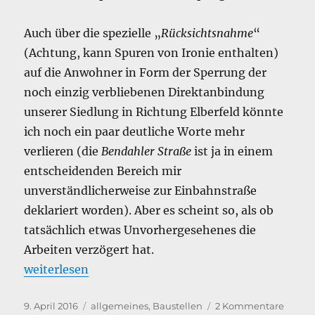
Auch über die spezielle „
Rücksichtsnahme
“
(Achtung, kann Spuren von Ironie enthalten)
auf die Anwohner in Form der Sperrung der
noch einzig verbliebenen Direktanbindung
unserer Siedlung in Richtung Elberfeld könnte
ich noch ein paar deutliche Worte mehr
verlieren (die
Bendahler Straße
ist ja in einem
entscheidenden Bereich mir
unverständlicherweise zur Einbahnstraße
deklariert worden). Aber es scheint so, als ob
tatsächlich etwas Unvorhergesehenes die
Arbeiten verzögert hat.
„Kanalbauarbeiten am Aufstieg Böhler Weg zur Lich
weiterlesen
Veröffentlicht
Kategorien
zu
9. April 2016
allgemeines
,
Baustellen
2 Kommentare