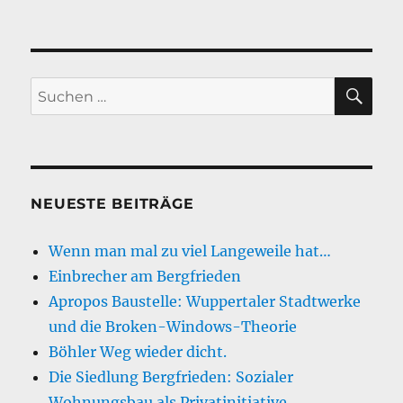
am
Kanal
am
Aufsti
Böhler
Weg
SU
Suche
zur
nach:
Lichts
Straße
NEUESTE BEITRÄGE
Wenn man mal zu viel Langeweile hat…
Einbrecher am Bergfrieden
Apropos Baustelle: Wuppertaler Stadtwerke
und die Broken-Windows-Theorie
Böhler Weg wieder dicht.
Die Siedlung Bergfrieden: Sozialer
Wohnungsbau als Privatinitiative