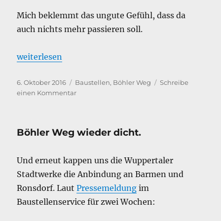
Mich beklemmt das ungute Gefühl, dass da
auch nichts mehr passieren soll.
„Apropos Baustelle: Wuppertaler Stadtwerke und 
weiterlesen
Veröffentlicht
Kategorien
6. Oktober 2016
Baustellen
,
Böhler Weg
Schreibe
am
zu
einen Kommentar
Apropos
Baustelle:
Wuppertaler
Böhler Weg wieder dicht.
Stadtwerke
und
die
Und erneut kappen uns die Wuppertaler
Broken-
Stadtwerke die Anbindung an Barmen und
Windows-
Theorie
Ronsdorf. Laut
Pressemeldung
im
Baustellenservice für zwei Wochen: