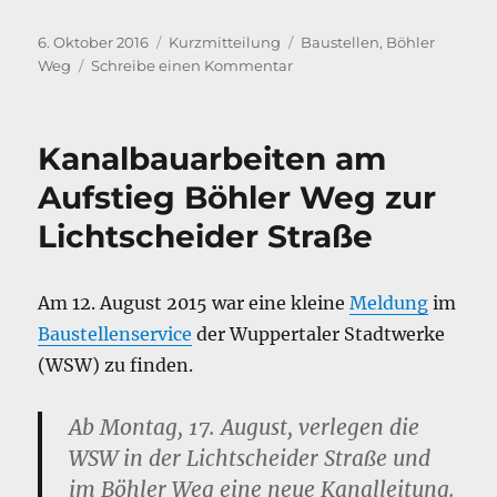
Veröffentlicht
Format
Kategorien
6. Oktober 2016
Kurzmitteilung
Baustellen
,
Böhler
am
zu
Weg
Schreibe einen Kommentar
Böhler
Weg
wieder
Kanalbauarbeiten am
dicht.
Aufstieg Böhler Weg zur
Lichtscheider Straße
Am 12. August 2015 war eine kleine
Meldung
im
Baustellenservice
der Wuppertaler Stadtwerke
(WSW) zu finden.
Ab Montag, 17. August, verlegen die
WSW in der Lichtscheider Straße und
im Böhler Weg eine neue Kanalleitung.